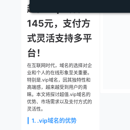
超值.vip域名145元
在互联网时代，域名的选择对企业和个人的在线形象
的青睐。本文将探讨超值.vip域名的优势、市场
1. .vip域名的优势
.vip域名是“Very Important Perso
品、服务和企业。选择.vip域名的优势主要体现
品牌形象提升：
使用.vip域名可以有效提升
市场竞争力：
在众多普通域名中，.vip域名
SEO优化：
虽然域名后缀对SEO的影响有限，
2. 市场需求分析
随着互联网的快速发展，越来越多的企业和个人意识
是在高端市场和奢侈品行业中，.vip域名的需求
值。