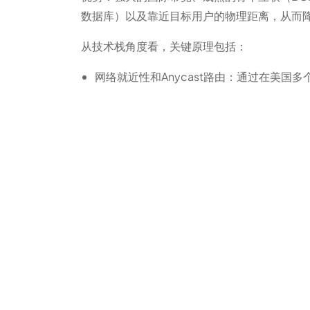
数据库）以及靠近目标用户的物理距离，从而降
从技术栈角度看，关键原理包括：
网络就近性和Anycast路由：通过在美国多
入，减少丢包与抖动。
边缘缓存与CDN：将静态资源和部分动态缓
弹性伸缩与容器化：利用自动扩缩容（Auto Sc
适应交易峰值。
分层存储与分布式数据库：热数据放在内存缓存
入可采用分片或基于事件的异步队列（Kafka/
安全与合规：在美国云上可部署DDoS防护、
题。
应用场景：适合把哪
务器