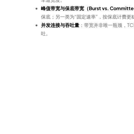
峰值带宽与保底带宽（Burst vs. Committ
保底；另一类为“固定速率”，按保底计费更
并发连接与吞吐量
：带宽并非唯一瓶颈，TC
吐。
流量计费方式
：按带宽计费（按月固定），按
测算带宽需求的常用方法
通过以下步骤估算大致带宽需求：
统计平均并发用户数和峰值并发用户数。
估算每个用户平均带宽占用（例如视频 360p ~
1Mbps）。
计算峰值总带宽：峰值并发 × 每用户带宽，
考虑抓包/负载测试验证估算（使用工具如 Apach
应用场景与带宽策略