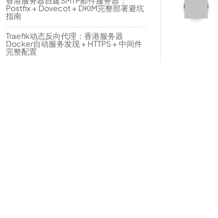
香港服务器自建SMTP邮件服务器：
Postfix + Dovecot + DKIM完整部署避坑
指南
Traefik动态反向代理：香港服务器
Docker自动服务发现 + HTTPS + 中间件
完整配置
PostgreSQL生产调优完全指南：香港服
务器配置优化 + 索引策略 + 慢查询分析实
战
香港服务器轻量日志聚合：Loki +
Promtail + Grafana实现多服务统一日志
查询
Recent Comments
IDC.Net
on