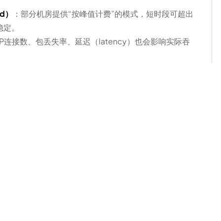
ed）
：部分机房提供“按峰值计费”的模式，短时段可超出
稳定。
P连接数、包丢失率、延迟（latency）也会影响实际吞
流量计费（按GB/ TB），或二者结合。
 500kbps，音频 ~64-128kbps，静态页面远小于
并加上20%-30%的余量。
eBench、wrk、JMeter）。
：按需匹配网络资源