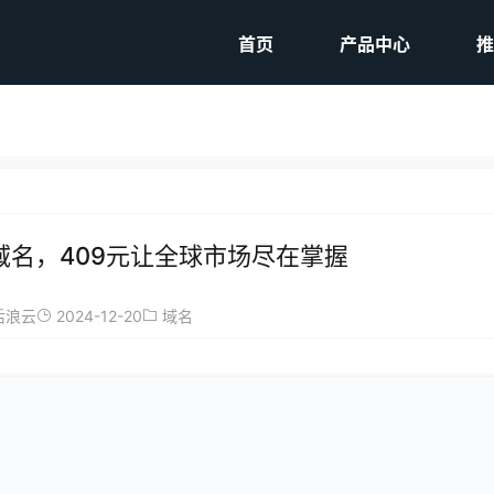
首页
产品中心
推
i域名，409元让全球市场尽在掌握
2024-12-20
后浪云
域名