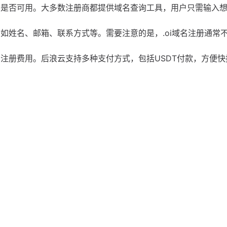
名是否可用。大多数注册商都提供域名查询工具，用户只需输入
如姓名、邮箱、联系方式等。需要注意的是，.oi域名注册通常
注册费用。后浪云支持多种支付方式，包括USDT付款，方便快
邮件，域名注册完成。
渐显现。许多企业希望通过注册独特的域名来提升品牌形象和市场
册相似域名，从而保护品牌形象。
名，吸引更多流量。
oi域名提供了一个良好的平台，帮助其在全球范围内建立品牌认
元的注册费用使得全球市场触手可及。通过选择合适的域名注册商，
无论是个人还是企业，.oi域名都为其提供了一个良好的发展机