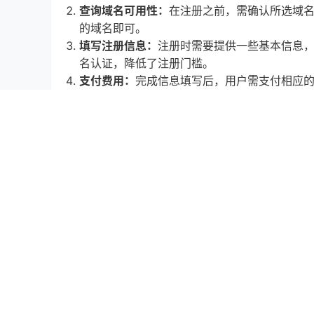
查询域名可用性：
在注册之前，需确认所选域
的域名即可。
填写注册信息：
注册时需要提供一些基本信息，
名认证，降低了注册门槛。
支付费用：
完成信息填写后，用户需支付相应的
完成注册：
支付成功后，用户将收到注册确认
.oi域名的市场潜力
随着互联网的不断发展，.oi域名的市场潜力逐
以下是一些市场潜力的体现：
品牌保护：
注册.oi域名可以有效防止他人注
SEO优化：
独特的域名有助于提高搜索引擎排
国际化发展：
对于希望拓展国际市场的企业，.
总结
注册海外.oi域名的过程简单且经济实惠，409
云，用户可以轻松完成注册并享受多种便捷服务。