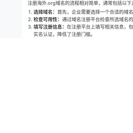
注册海外.org域名的流程相对简单，通常包括以
选择域名：
首先，企业需要选择一个合适的域
检查可用性：
通过域名注册平台检查所选域名
填写注册信息：
在注册平台上填写相关信息，
实名认证，降低了注册门槛。
支付费用：
完成注册后，支付相应的注册费用。
海外域名对全球业务发展的影响
注册海外域名不仅是企业在线存在的基础，更是推
增强品牌认知度：
一个国际化的域名能够帮助
提升客户信任：
使用.org域名可以增强客户
业。
便于市场营销：
海外域名为企业的市场营销活
总结
注册海外.org域名以115元的价格，不仅为企
通过选择合适的域名，企业能够提升品牌形象、增