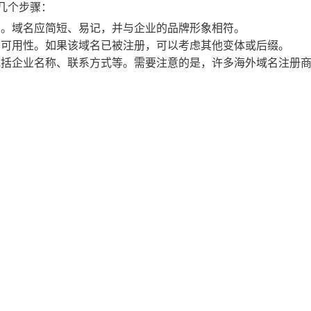
下几个步骤：
名。域名应简短、易记，并与企业的品牌形象相符。
的可用性。如果该域名已被注册，可以考虑其他变体或后缀。
包括企业名称、联系方式等。需要注意的是，许多海外域名注册
以后的续费也相对较低，通常在115元左右。
动全球业务发展的重要因素。以下是几个方面的影响：
企业在全球范围内建立品牌认知度，吸引更多的潜在客户。
对企业的信任感，尤其是在处理国际交易时，客户更倾向于选择有
动提供了更多的灵活性，能够更好地针对不同地区的客户进行推
业提供了一个国际化的在线身份，还为其全球业务发展提供了强有力
强客户信任，并在国际市场中占据一席之地。对于希望拓展国际