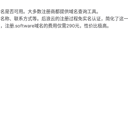
域名是否可用。大多数注册商都提供域名查询工具。
司名称、联系方式等。后浪云的注册过程免实名认证，简化了这
册.software域名的费用仅需290元，性价比极高。
考虑以下几个方面：
策略，以便更好地满足客户需求。
一致性和专业性。
销等手段，提升品牌的知名度和影响力。