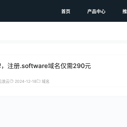
首页
产品中心
推
注册.software域名仅需290元
2024-12-18
后浪云
域名