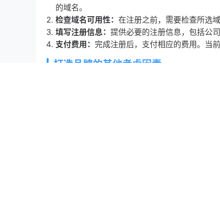
的域名。
检查域名可用性：
在注册之前，需要检查所选
填写注册信息：
提供必要的注册信息，包括公
支付费用：
完成注册后，支付相应的费用。当前，注
打造品牌的其他考虑因素
除了选择合适的域名外，打造全球软件品牌还需要
1. 品牌定位
明确品牌的目标市场和受众群体，制定相应的市场
2. 品牌形象
设计一个专业的品牌标识和网站，确保品牌形象的
3. 市场推广
利用社交媒体、搜索引擎优化（SEO）和内容营