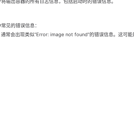
符。该命令将输出容器的所有日志信息，包括启动时的错误信息。
种常见的错误信息：
出现类似“Error: image not found”的错误信息。这可
ker会返回“Error: port already in use”的错误信息
变量未被设置，可能会导致启动失败。日志中可能会显示“Erro
定位问题。例如，可以使用以下命令仅查看最近的10行日志：