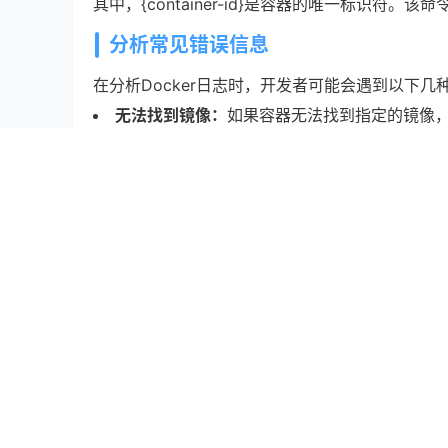
其中，{container-id}是容器的唯一标识
分析常见错误信息
在分析Docker日志时，开发者可能会遇到以下几
无法找到镜像：
如果容器无法找到指定的镜像，通常会
镜像未被正确拉取或镜像名称拼写错误导致的。
端口冲突：
如果容器尝试绑定一个已被占用的端口，Doc
要检查主机上是否有其他服务占用了该端口。
环境变量缺失：
如果容器依赖某些环境变量而这些
missing environment variable”的信息。
使用过滤器和选项
在查看日志时，可以使用一些过滤器和选项来帮助
docker logs --tail 10 {container-id}
此外，使用“-f”选项可以实时跟踪日志输出：
docker logs -f {container-id}